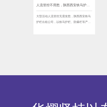
人流管控不用愁，陕西西安铁马护栏出租公司一站式服务
大型活动人流管控无需发愁，陕西西安铁马
护栏出租公司，以铁马护栏、防爆栏等产品
一站式全流程服务，精准解决各类活动人流
管控难题，全程护航活动安全有序开展，让
主办方省时、省心、更放心。