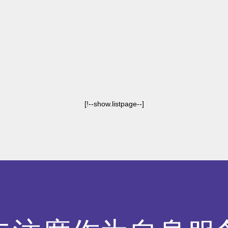
[!--show.listpage--]