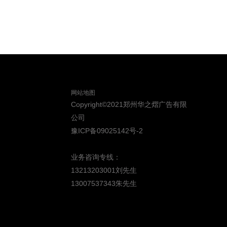
网站地图
Copyright©2021郑州华之熠广告有限
公司
豫ICP备09025142号-2
业务咨询专线：
13213203001刘先生
13007537343朱先生